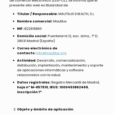
de comercio electrónico (LSSI-CE), se informa que el
presente sitio web es titularidad de:
Titular / Responsable:
MAUTILUS EHEALTH, S.L.
Nombre comercial:
Mautilus
NIF:
B22619860
Domicilio social:
Puentelarrá 12, esc. dcha., 7º D,
28031 Madrid (España)
Correo electrónico de
contacto:
info@mautilus.org
Actividad:
Desarrollo, comercialización,
distribución, implantación, mantenimiento y soporte
de aplicaciones informáticas y software
relacionados con la salud.
Datos registrales:
Registro Mercantil de Madrid,
hoja
nº
M-857510
,
IRUS: 1000453862469
,
inscripción 1ª
.
Objeto y ámbito de aplicación