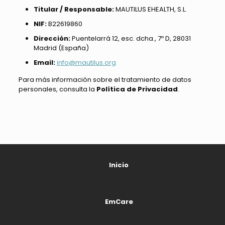
Titular / Responsable:
MAUTILUS EHEALTH, S.L.
NIF:
B22619860
Dirección:
Puentelarrá 12, esc. dcha., 7º D, 28031
Madrid (España)
Email:
info@mautilus.org
Para más información sobre el tratamiento de datos
personales, consulta la
Política de Privacidad
.
Inicio
EmCare